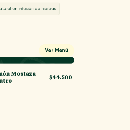
tural en infusión de hierbas
Ver Menú
món Mostaza
$44.500
antro