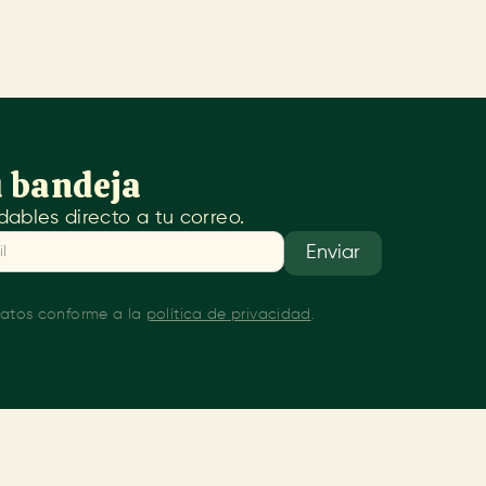
u bandeja
ables directo a tu correo.
 datos conforme a la
política de privacidad
.