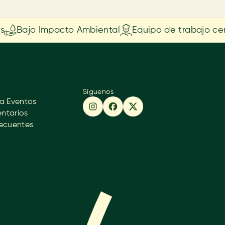
s
Bajo Impacto Ambiental
Equipo de trabajo cer
Síguenos
a Eventos
entarios
recuentes