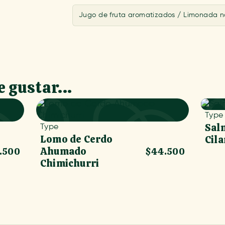
Jugo de fruta aromatizados / Limonada na
 gustar...
Type
Sal
Type
Lomo de Cerdo
Cil
Ahumado
.500
$44.500
Chimichurri