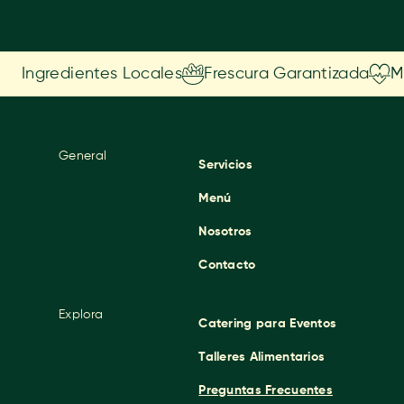
Ingredientes Locales
Frescura Garantizada
M
General
Servicios
Menú
Nosotros
Contacto
Explora
Catering para Eventos
Talleres Alimentarios
Preguntas Frecuentes